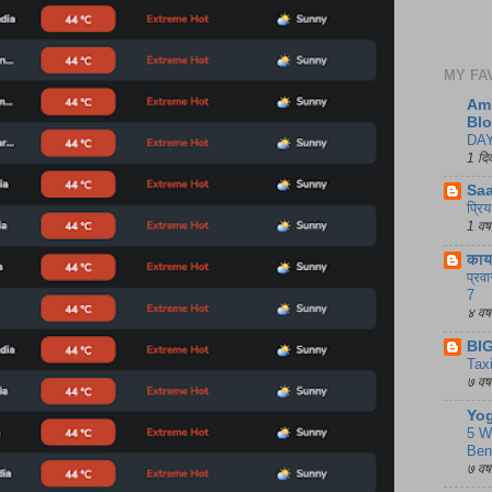
MY FA
Ami
Bl
DAY
1 दिव
Sa
प्रि
1 वर्षा
काय 
प्रव
7
४ वर्षां
BI
Tax
७ वर्षां
Yog
5 W
Bene
७ वर्षां