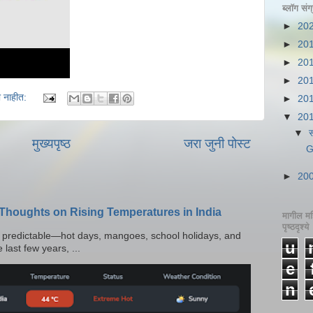
ब्लॉग सं
►
20
►
20
►
20
►
20
या नाहीत:
►
20
▼
20
▼
स
मुख्यपृष्ठ
जरा जुनी पोस्ट
G
►
20
 Thoughts on Rising Temperatures in India
मागील मह
पृष्ठदृश्ये
l predictable—hot days, mangoes, school holidays, and
u
 last few years, ...
e
n