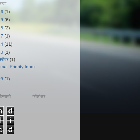
ग्रहण
26
(1)
19
(6)
18
(2)
17
(1)
14
(11)
10
(1)
प्टेंबर
(1)
mail Priority Inbox
09
(1)
िन्याची
फॉलोअर
n
d
f
i
e
d