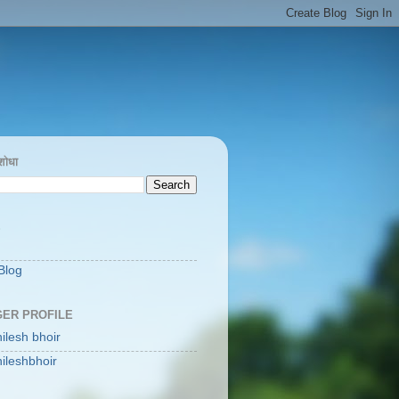
 शोधा
S
Blog
ER PROFILE
hilesh bhoir
hileshbhoir