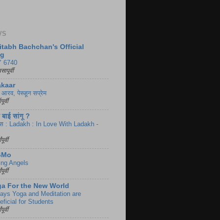
VS
tabh Bachchan's Official
og
 6740
सापूर्वी
akaar
य आरव, पेरूहून सप्रेम
पूर्वी
बाई सांगू ?
ास : Ladakh : In Love With Ladakh -
पूर्वी
GMo
ing Angels
पूर्वी
a For the New World
ays Yoga and Meditation are
ficial for Students
पूर्वी