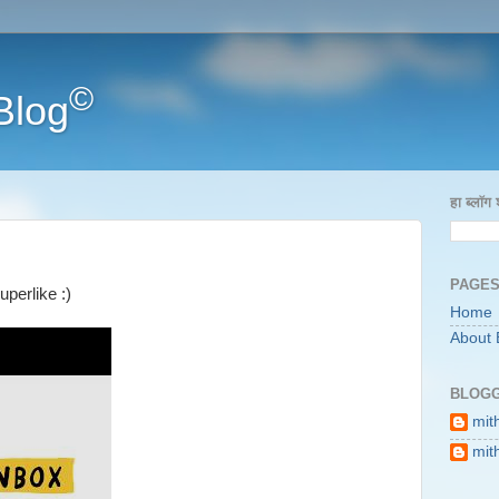
©
Blog
हा ब्लॉग
PAGE
uperlike :)
Home
About 
BLOGG
mit
mit