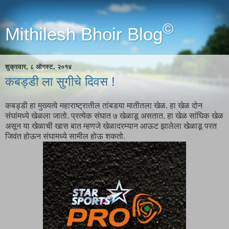
©
Mithilesh Bhoir Blog
शुक्रवार, ८ ऑगस्ट, २०१४
कबड्डी ला सुगीचे दिवस !
कबड्डी हा मुख्यत्वे महाराष्ट्रातील तांबडया मातीतला खेळ. हा खेळ दोन
संघांमध्ये खेळला जातो. प्रत्येक संघात ७ खेळाडू असतात. हा खेळ सांघिक खेळ
असून या खेळाची खास बात म्हणजे खेळादरम्यान आऊट झालेला खेळाडू परत
जिवंत होऊन संघामध्ये सामील होऊ शकतो.