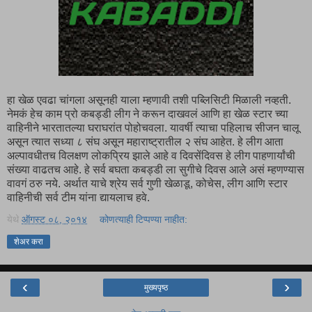
हा खेळ एवढा चांगला असूनही याला म्हणावी तशी पब्लिसिटी मिळाली नव्हती.
नेमकं हेच काम प्रो कबड्डी लीग ने करून दाखवलं आणि हा खेळ स्टार च्या
वाहिनीने भारतातल्या घराघरांत पोहोचवला. यावर्षी त्याचा पहिलाच सीजन चालू
असून त्यात सध्या ८ संघ असून महाराष्ट्रातील २ संघ आहेत. हे लीग आता
अल्पावधीतच विलक्षण लोकप्रिय झाले आहे व दिवसेंदिवस हे लीग पाहणार्यांची
संख्या वाढतच आहे. हे सर्व बघता कबड्डी ला सुगीचे दिवस आले असं म्हणण्यास
वावगं ठरु नये. अर्थात याचे श्रेय सर्व गुणी खेळाडू, कोचेस, लीग आणि स्टार
वाहिनीची सर्व टीम यांना द्यायलाच हवे.
येथे
ऑगस्ट ०८, २०१४
कोणत्याही टिप्पण्‍या नाहीत:
शेअर करा
‹
›
मुख्यपृष्ठ