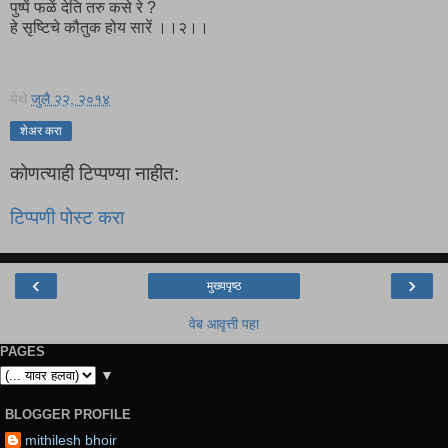
पुष्पें फळें देति तरु कसे रे ?
हे सृष्टिचे कौतुक होय सारें ।।२।।
येथे
जुलै २२, २०१४
शेअर करा
कोणत्याही टिप्पण्‍या नाहीत:
टिप्पणी पोस्ट करा
‹
›
मुख्यपृष्ठ
वेब आवृत्ती पहा
PAGES
▼
BLOGGER PROFILE
mithilesh bhoir