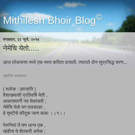
©
Mithilesh Bhoir Blog
मंगळवार, २२ जुलै, २०१४
नेमेचि येतो.....
आज लोकसत्ता मध्ये एक मस्त कविता वाचली. त्यातले दोन सुप्रसिद्ध चरण...
सृष्टीचे चमत्कार
( श्लोक : उपजाति )
वैशाखमासी प्रतिवर्षि येती ,
आकाशमार्गी नव मेघपंक्ती ;
नेमेचि येतो मग पावसाळा ,
हे सृष्टीचे कौतुक जाण बाळा ।।१।।
पेरुनियां तें मण धान्य एक ,
खंडीस घे शेतकरी अनेक ;